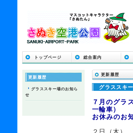
トップページ
総合案内
更新履歴
更新履歴
グラススキ
グラススキー場のお知ら
せ
７月のグラ
一輪車）
お休みのお
２日（木）